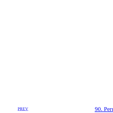
90. Per
PREV